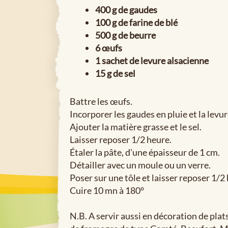
400 g de gaudes
100 g de farine de blé
500 g de beurre
6 œufs
1 sachet de levure alsacienne
15 g de sel
Battre les œufs.
Incorporer les gaudes en pluie et la levur
Ajouter la matière grasse et le sel.
Laisser reposer 1/2 heure.
Étaler la pâte, d'une épaisseur de 1 cm.
Détailler avec un moule ou un verre.
Poser sur une tôle et laisser reposer 1/2 he
Cuire 10 mn à 180°
N.B. A servir aussi en décoration de pla