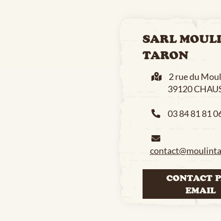
SARL MOUL
TARON
2 rue du Moul
39120 CHAUS
03 84 81 81 0
contact@moulinta
CONTACT 
EMAIL