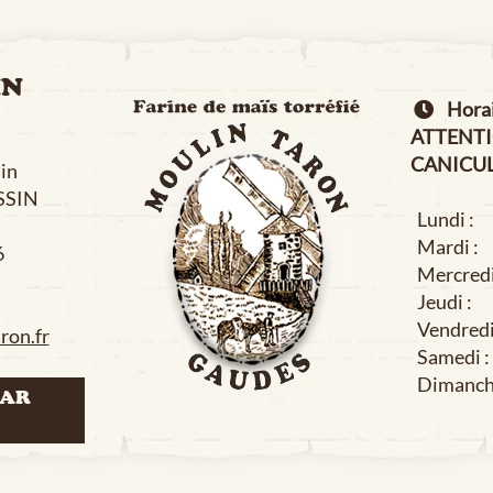
IN
Horair
ATTENT
CANICUL
in
SIN
Lundi :
Mardi :
6
Mercredi
Jeudi :
Vendredi
ron.fr
Samedi :
Dimanch
PAR