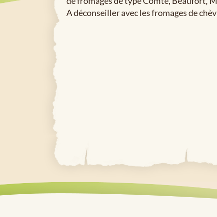
de fromages de type Comté, Beaufort, M
A déconseiller avec les fromages de chèv