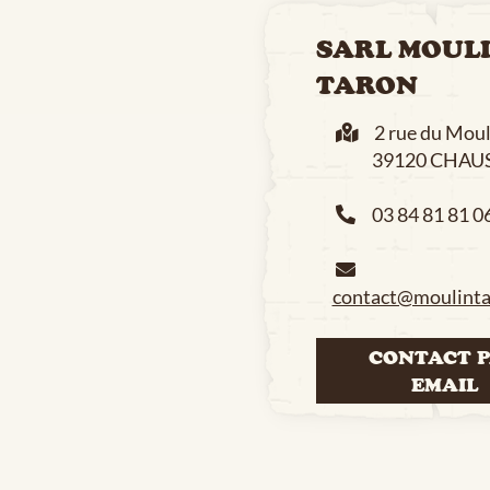
SARL MOUL
TARON
2 rue du Moul
39120 CHAUS
03 84 81 81 0
contact@moulinta
CONTACT 
EMAIL