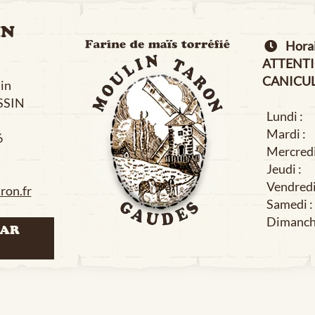
IN
Horair
ATTENT
CANICUL
in
SIN
Lundi :
Mardi :
6
Mercredi
Jeudi :
Vendredi
ron.fr
Samedi :
Dimanch
PAR