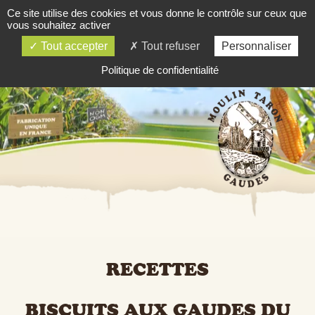
Ce site utilise des cookies et vous donne le contrôle sur ceux que
03 84 81 81 06
vous souhaitez activer
SOMMAIRE
Tout accepter
Tout refuser
Personnaliser
Politique de confidentialité
RECETTES
BISCUITS AUX GAUDES DU