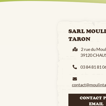
SARL MOUL
TARON
2 rue du Moul
39120 CHAUS
03 84 81 81 0
contact@moulinta
CONTACT 
EMAIL