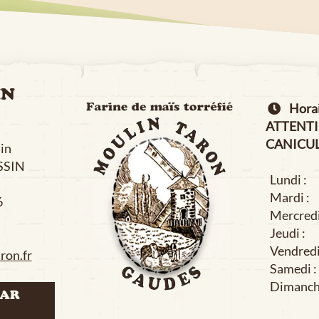
IN
Horair
ATTENT
CANICUL
in
SIN
Lundi :
Mardi :
6
Mercredi
Jeudi :
Vendredi
ron.fr
Samedi :
Dimanch
PAR