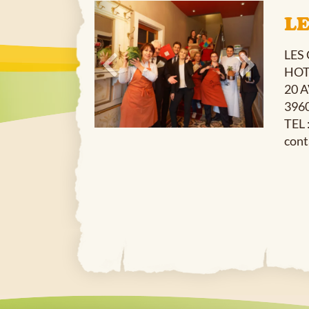
LE
LES
HOT
20 
396
TEL 
cont